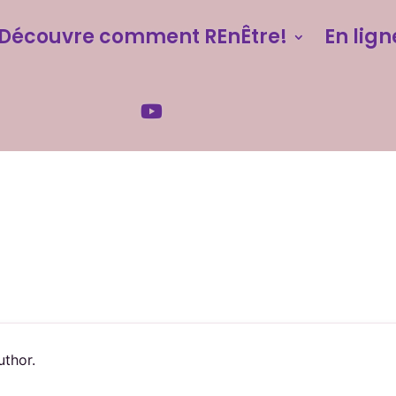
Découvre comment REnÊtre!
En lign
uthor.