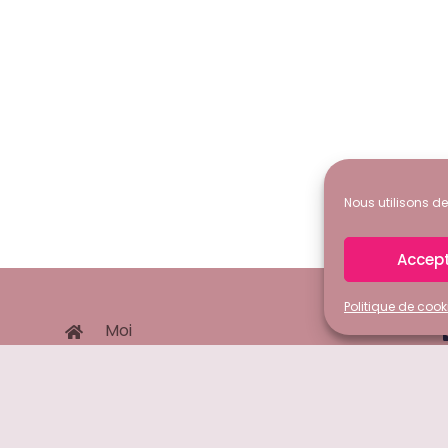
Nous utilisons de
Accep
Politique de cook
Moi
Découvre comment REnÊtre!
En ligne