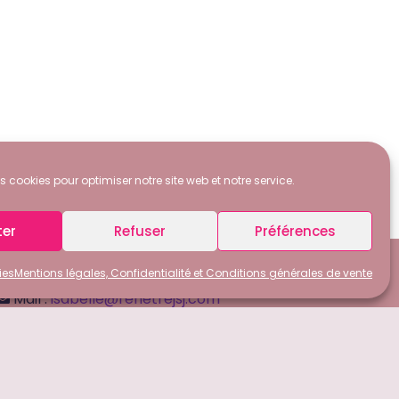
s cookies pour optimiser notre site web et notre service.
ter
Refuser
Préférences
ies
Mentions légales, Confidentialité et Conditions générales de vente
Mail :
isabelle@renetrejsj.com
Tel :
(+33)766949715 ou
(+32)494157516